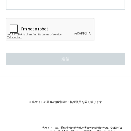
商品合計 22,000円（税込み）以上 送料無料
※沖縄県･離島の送料は別途適用となります。
※当サイトの画像の無断転載・無断使用を固く禁じます
Copyright© 株式会社アンビアンス AMBIANCE CO LTD, ALL Rights Reserved.
当サイトでは、通信情報の暗号化と実在性の証明のため、GMOグロ